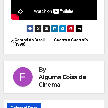
Central do Brasil
Guerra é Guerra!
Navegação
(1998)
de
Post
By
Alguma Coisa de
Cinema
Related Post