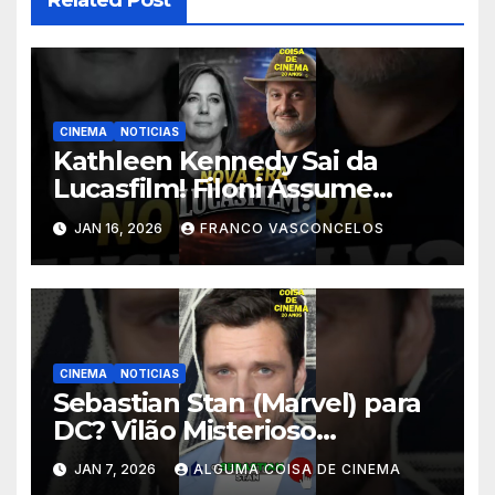
CINEMA
NOTICIAS
Kathleen Kennedy Sai da
Lucasfilm! Filoni Assume
STAR WARS! #shorts
JAN 16, 2026
FRANCO VASCONCELOS
CINEMA
NOTICIAS
Sebastian Stan (Marvel) para
DC? Vilão Misterioso
Revelado! #shorts
JAN 7, 2026
ALGUMA COISA DE CINEMA