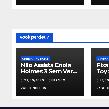
Você perdeu?
CINEMA
NOTICIAS
CINEMA
Não Assista Enola
Pix
Holmes 3 Sem Ver
Toy 
Isso Primeiro!
Para
23/06/2026
FRANCO
21/0
VASCONCELOS
VASCO