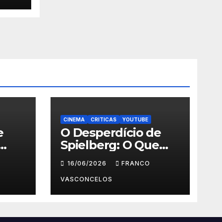
CINEMA
CRITICAS
YOUTUBE
e
O Desperdício de
Spielberg: O Que
Aconteceu em Dia
16/06/2026
FRANCO
D?
VASCONCELOS