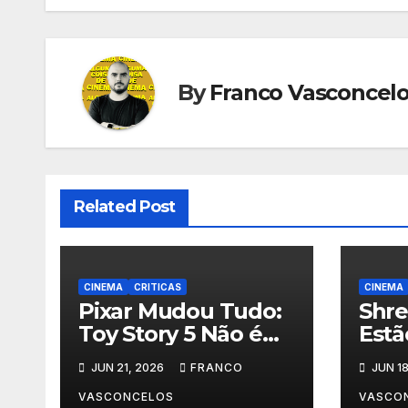
Post
By
Franco Vasconcel
Related Post
CINEMA
CRITICAS
CINEMA
Pixar Mudou Tudo:
Shre
Toy Story 5 Não é
Est
Para Crianças
Tud
JUN 21, 2026
FRANCO
JUN 18
VASCONCELOS
VASCO