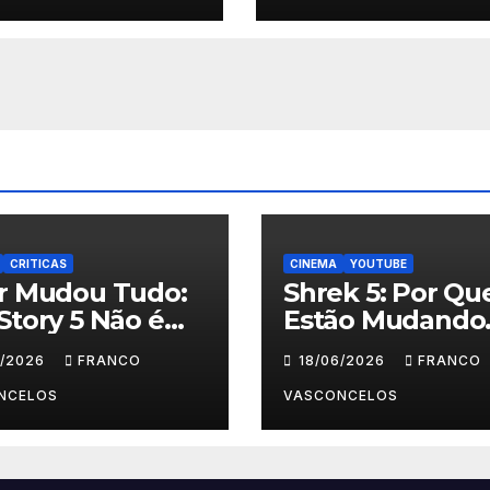
CRITICAS
CINEMA
YOUTUBE
ar Mudou Tudo:
Shrek 5: Por Qu
Story 5 Não é
Estão Mudando
 Crianças
Tudo?
6/2026
FRANCO
18/06/2026
FRANCO
NCELOS
VASCONCELOS