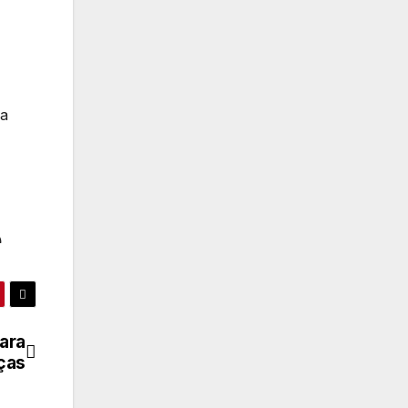
ma
e
ara
ças