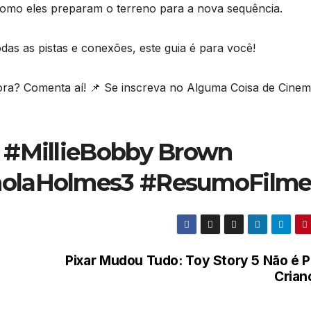
como eles preparam o terreno para a nova sequência.
as as pistas e conexões, este guia é para você!
agora? Comenta aí! 📌 Se inscreva no Alguma Coisa de Cine
 #MillieBobby Brown
nolaHolmes3 #ResumoFilm
Pixar Mudou Tudo: Toy Story 5 Não é P
Crian