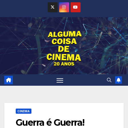
Skip
to
content
CINEMA
Guerra é Guerra!