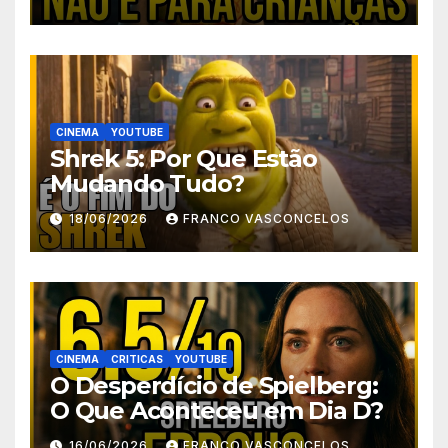
CINEMA
YOUTUBE
Shrek 5: Por Que Estão
Mudando Tudo?
18/06/2026
FRANCO VASCONCELOS
CINEMA
CRITICAS
YOUTUBE
O Desperdício de Spielberg:
O Que Aconteceu em Dia D?
16/06/2026
FRANCO VASCONCELOS