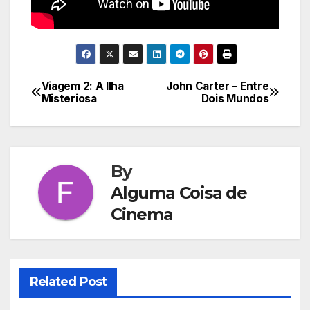
Viagem 2: A Ilha
John Carter – Entre
Navegação
Misteriosa
Dois Mundos
de
Post
By
Alguma Coisa de
Cinema
Related Post