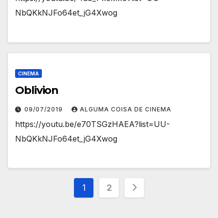
NbQKkNJFo64et_jG4Xwog
CINEMA
Oblivion
09/07/2019
ALGUMA COISA DE CINEMA
https://youtu.be/e70TSGzHAEA?list=UU-
NbQKkNJFo64et_jG4Xwog
Paginação
1
2
de