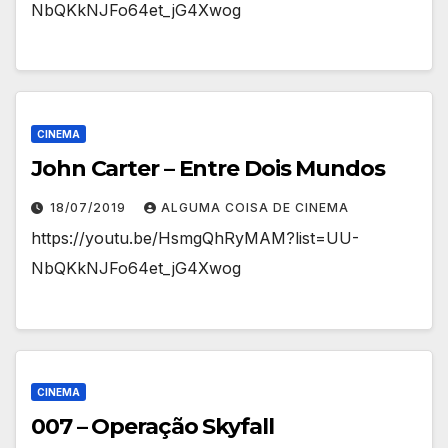
NbQKkNJFo64et_jG4Xwog
CINEMA
John Carter – Entre Dois Mundos
18/07/2019
ALGUMA COISA DE CINEMA
https://youtu.be/HsmgQhRyMAM?list=UU-
NbQKkNJFo64et_jG4Xwog
CINEMA
007 – Operação Skyfall