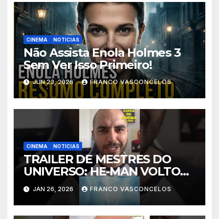
CINEMA
NOTICIAS
Não Assista Enola Holmes 3
Sem Ver Isso Primeiro!
JUN 23, 2026
FRANCO VASCONCELOS
CINEMA
NOTICIAS
TRAILER DE MESTRES DO
UNIVERSO: HE-MAN VOLTOU
E EU GOSTEI!
JAN 26, 2026
FRANCO VASCONCELOS