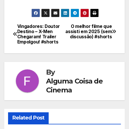
Vingadores: Doutor
O melhor filme que
Navegação
Destino – X-Men
assisti em 2025 (sem
Chegaram! Trailer
discussão) #shorts
de
Empolgou! #shorts
Post
By
Alguma Coisa de
Cinema
Related Post