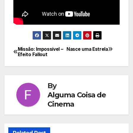
Missão: Impossível –
Nasce uma Estrela
Navegação
Efeito Fallout
de
Post
By
Alguma Coisa de
Cinema
Related Post