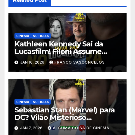
CINEMA
NOTICIAS
Kathleen Kennedy Sai da
Lucasfilm! Filoni Assume
STAR WARS! #shorts
JAN 16, 2026
FRANCO VASCONCELOS
CINEMA
NOTICIAS
Sebastian Stan (Marvel) para
DC? Vilão Misterioso
Revelado! #shorts
JAN 7, 2026
ALGUMA COISA DE CINEMA