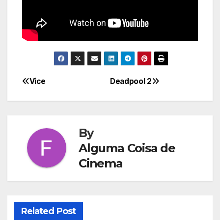
Vice
Deadpool 2
Navegação
de
Post
By
Alguma Coisa de
Cinema
Related Post