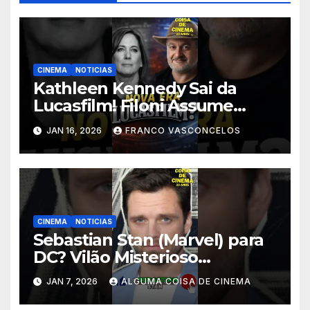
CINEMA
NOTICIAS
Kathleen Kennedy Sai da
Lucasfilm! Filoni Assume
STAR WARS! #shorts
JAN 16, 2026
FRANCO VASCONCELOS
CINEMA
NOTICIAS
Sebastian Stan (Marvel) para
DC? Vilão Misterioso
Revelado! #shorts
JAN 7, 2026
ALGUMA COISA DE CINEMA