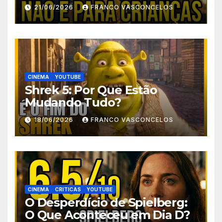
21/06/2026
FRANCO VASCONCELOS
CINEMA
YOUTUBE
Shrek 5: Por Que Estão
Mudando Tudo?
18/06/2026
FRANCO VASCONCELOS
CINEMA
CRITICAS
YOUTUBE
O Desperdício de Spielberg:
O Que Aconteceu em Dia D?