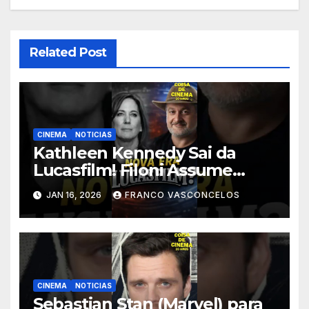
Related Post
CINEMA
NOTICIAS
Kathleen Kennedy Sai da
Lucasfilm! Filoni Assume
STAR WARS! #shorts
JAN 16, 2026
FRANCO VASCONCELOS
CINEMA
NOTICIAS
Sebastian Stan (Marvel) para