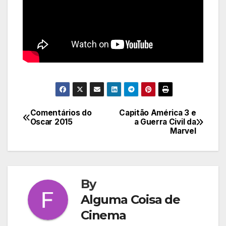
Comentários do
Capitão América 3 e
Navegação
Oscar 2015
a Guerra Civil da
Marvel
de
Post
By
Alguma Coisa de
Cinema