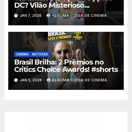
DC? Vilão Misterioso
Revelado! #shorts
JAN 7, 2026
ALGUMA COISA DE CINEMA
CINEMA
NOTICIAS
Brasil Brilha: 2 Prêmios no
Critics Choice Awards! #shorts
JAN 5, 2026
ALGUMA COISA DE CINEMA