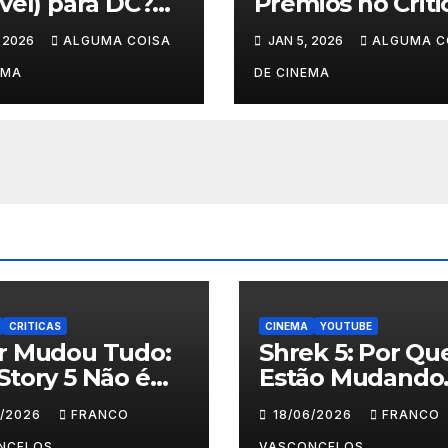
vel) para DC?
Prêmios no Criti
o Misterioso
Choice Awards!
, 2026
ALGUMA COISA
JAN 5, 2026
ALGUMA C
lado! #shorts
#shorts
EMA
DE CINEMA
CRITICAS
CINEMA
YOUTUBE
ar Mudou Tudo:
Shrek 5: Por Qu
Story 5 Não é
Estão Mudando
 Crianças
Tudo?
6/2026
FRANCO
18/06/2026
FRANCO
NCELOS
VASCONCELOS