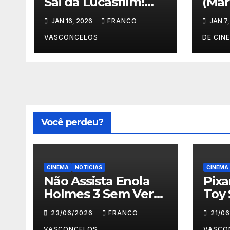
Sai da Lucasfilm!
(Mar
Filoni Assume STAR
Vilã
JAN 16, 2026
FRANCO
JAN 7
WARS! #shorts
Reve
VASCONCELOS
DE CIN
Você perdeu?
CINEMA
NOTICIAS
CINEMA
Não Assista Enola
Pix
Holmes 3 Sem Ver
Toy 
Isso Primeiro!
Para
23/06/2026
FRANCO
21/0
VASCONCELOS
VASCO