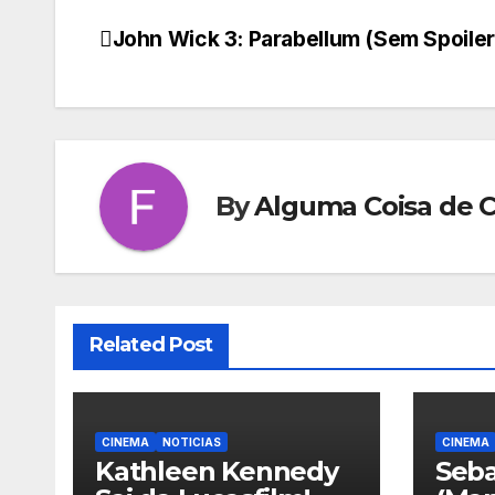
John Wick 3: Parabellum (Sem Spoiler
Navegação
de
Post
By
Alguma Coisa de 
Related Post
CINEMA
NOTICIAS
CINEMA
Kathleen Kennedy
Seba