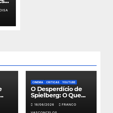
cs
OISA
CINEMA
CRITICAS
YOUTUBE
e
O Desperdício de
Spielberg: O Que
Aconteceu em Dia
16/06/2026
FRANCO
D?
VASCONCELOS