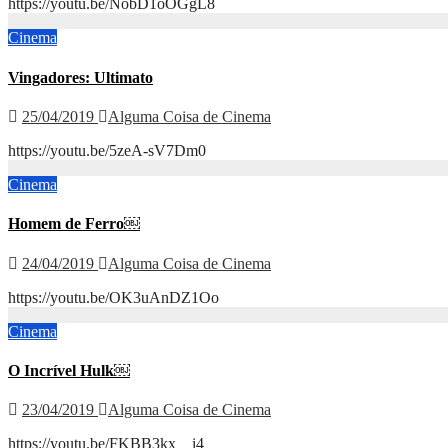
https://youtu.be/NobD1oOGgL8
Cinema
Vingadores: Ultimato
25/04/2019
Alguma Coisa de Cinema
https://youtu.be/5zeA-sV7Dm0
Cinema
Homem de Ferro￼
24/04/2019
Alguma Coisa de Cinema
https://youtu.be/OK3uAnDZ1Oo
Cinema
O Incrível Hulk￼
23/04/2019
Alguma Coisa de Cinema
https://youtu.be/FKBB3kx__i4