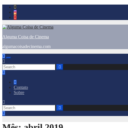
Skip
to
content
Alguma Coisa de Cinema
algumacoisadecinema.com
Contato
Sobre
Mês:
abril 2019