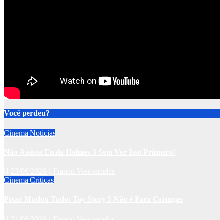
Você perdeu?
Cinema
Noticias
Não Assista Enola Holmes 3 Sem Ver Isso Primeiro!
23/06/2026
Franco Vasconcelos
Cinema
Criticas
Pixar Mudou Tudo: Toy Story 5 Não é Para Crianças
21/06/2026
Franco Vasconcelos