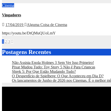
Cinema
Vingadores
17/04/2019
Alguma Coisa de Cinema
https://youtu.be/DtQMuQUoLmY
Paginação
1
2
3
de
Postagens Recentes
posts
Não Assista Enola Holmes 3 Sem Ver Isso Primeiro!
Pixar Mudou Tudo: Toy Story 5 Não é Para Crianças
Shrek 5: Por Que Estão Mudando Tudo?
O Desperdício de Spielberg: O Que Aconteceu em Dia D?
Os lançamentos de Junho de 2026 nos Cinemas. É o melhor m