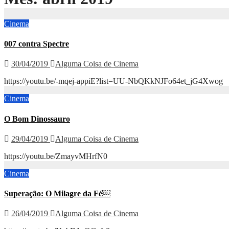
Cinema
007 contra Spectre
30/04/2019
Alguma Coisa de Cinema
https://youtu.be/-mqej-appiE?list=UU-NbQKkNJFo64et_jG4Xwog
Cinema
O Bom Dinossauro
29/04/2019
Alguma Coisa de Cinema
https://youtu.be/ZmayvMHrfN0
Cinema
Superação: O Milagre da Fé￼
26/04/2019
Alguma Coisa de Cinema