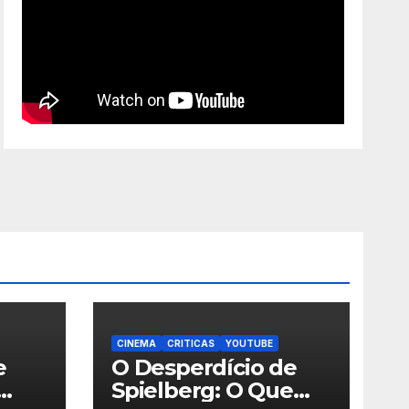
CINEMA
CRITICAS
YOUTUBE
e
O Desperdício de
Spielberg: O Que