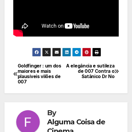
Goldfinger : um dos
A elegância e sutileza
Navegação
maiores e mais
de 007 Contra o
plausíveis vilões de
Satânico Dr No
de
007
Post
By
Alguma Coisa de
Cinema