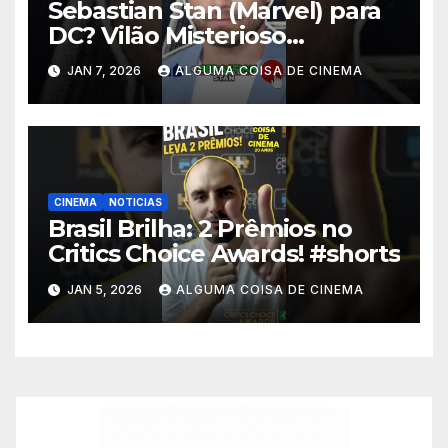
Sebastian Stan (Marvel) para
DC? Vilão Misterioso
Revelado! #shorts
JAN 7, 2026
ALGUMA COISA DE CINEMA
CINEMA
NOTICIAS
Brasil Brilha: 2 Prêmios no
Critics Choice Awards! #shorts
JAN 5, 2026
ALGUMA COISA DE CINEMA