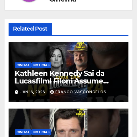
Related Post
CINEMA
NOTICIAS
Kathleen Kennedy Sai da
Lucasfilm! Filoni Assume
STAR WARS! #shorts
JAN 16, 2026
FRANCO VASCONCELOS
CINEMA
NOTICIAS