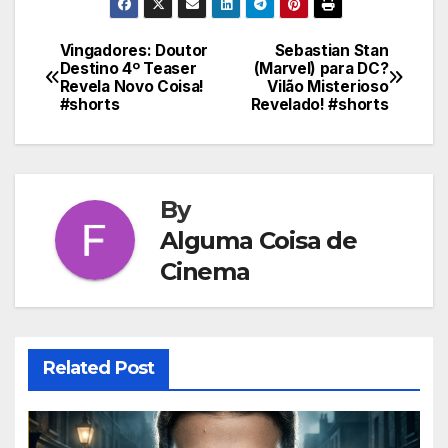
Vingadores: Doutor
Sebastian Stan
Navegação
Destino 4º Teaser
(Marvel) para DC?
Revela Novo Coisa!
Vilão Misterioso
de
#shorts
Revelado! #shorts
Post
By
Alguma Coisa de
Cinema
Related Post