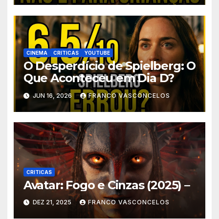
CINEMA
CRITICAS
YOUTUBE
O Desperdício de Spielberg: O
Que Aconteceu em Dia D?
JUN 16, 2026
FRANCO VASCONCELOS
CRITICAS
Avatar: Fogo e Cinzas (2025) –
DEZ 21, 2025
FRANCO VASCONCELOS