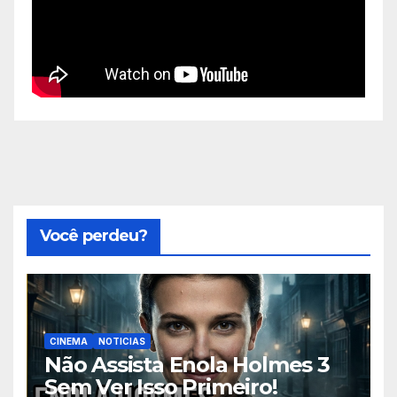
Você perdeu?
CINEMA
NOTICIAS
Não Assista Enola Holmes 3
Sem Ver Isso Primeiro!