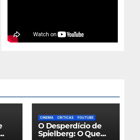
CINEMA
CRITICAS
YOUTUBE
e
O Desperdício de
Spielberg: O Que