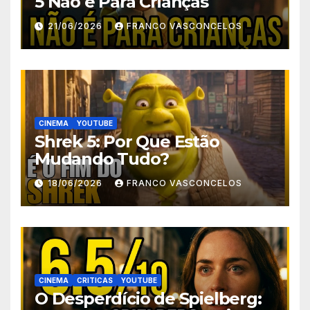
5 Não é Para Crianças
21/06/2026
FRANCO VASCONCELOS
CINEMA
YOUTUBE
Shrek 5: Por Que Estão
Mudando Tudo?
18/06/2026
FRANCO VASCONCELOS
CINEMA
CRITICAS
YOUTUBE
O Desperdício de Spielberg: