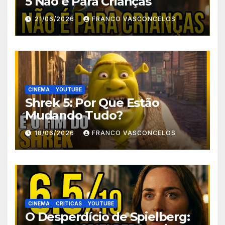
5 Não é Para Crianças
21/06/2026
FRANCO VASCONCELOS
CINEMA
YOUTUBE
Shrek 5: Por Que Estão
Mudando Tudo?
18/06/2026
FRANCO VASCONCELOS
CINEMA
CRITICAS
YOUTUBE
O Desperdício de Spielberg: