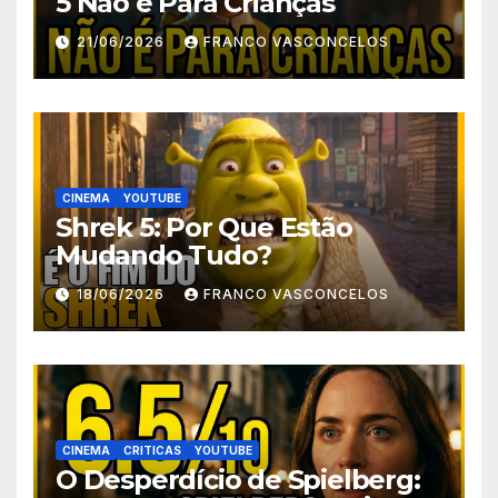
5 Não é Para Crianças
21/06/2026
FRANCO VASCONCELOS
CINEMA
YOUTUBE
Shrek 5: Por Que Estão
Mudando Tudo?
18/06/2026
FRANCO VASCONCELOS
CINEMA
CRITICAS
YOUTUBE
O Desperdício de Spielberg: