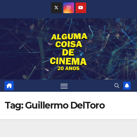
Skip
to
content
Tag:
Guillermo DelToro