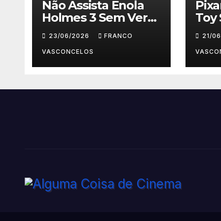
Não Assista Enola
Pix
Holmes 3 Sem Ver
Toy 
Isso Primeiro!
Para
23/06/2026
FRANCO
21/0
VASCONCELOS
VASCO