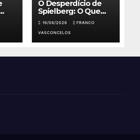
e
O Desperdício de
Spielberg: O Que
Aconteceu em Dia
16/06/2026
FRANCO
D?
VASCONCELOS