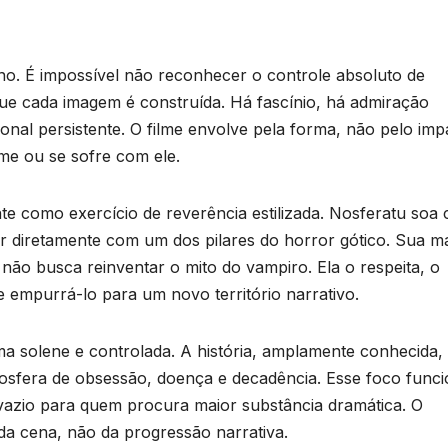
no. É impossível não reconhecer o controle absoluto de
ue cada imagem é construída. Há fascínio, há admiração
al persistente. O filme envolve pela forma, não pelo imp
me ou se sofre com ele.
ente como exercício de reverência estilizada. Nosferatu soa
ar diretamente com um dos pilares do horror gótico. Sua m
 não busca reinventar o mito do vampiro. Ela o respeita, o
 empurrá-lo para um novo território narrativo.
ma solene e controlada. A história, amplamente conhecida,
osfera de obsessão, doença e decadência. Esse foco func
 vazio para quem procura maior substância dramática. O
da cena, não da progressão narrativa.