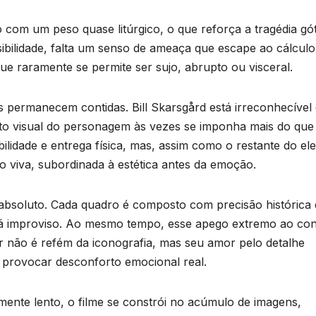
 com um peso quase litúrgico, o que reforça a tragédia gót
sibilidade, falta um senso de ameaça que escape ao cálculo
que raramente se permite ser sujo, abrupto ou visceral.
 permanecem contidas. Bill Skarsgård está irreconhecível
o visual do personagem às vezes se imponha mais do que
ilidade e entrega física, mas, assim como o restante do el
 viva, subordinada à estética antes da emoção.
o absoluto. Cada quadro é composto com precisão histórica 
há improviso. Ao mesmo tempo, esse apego extremo ao con
or não é refém da iconografia, mas seu amor pelo detalhe
e provocar desconforto emocional real.
ente lento, o filme se constrói no acúmulo de imagens,