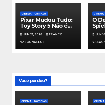
CINEMA
CRITICAS
CINEMA
Pixar Mudou Tudo:
O De
Toy Story 5 Não é
Spie
Para Crianças
Aco
JUN 21, 2026
FRANCO
JUN 16
D?
VASCONCELOS
VASCO
Você perdeu?
CINEMA
NOTICIAS
CINEMA