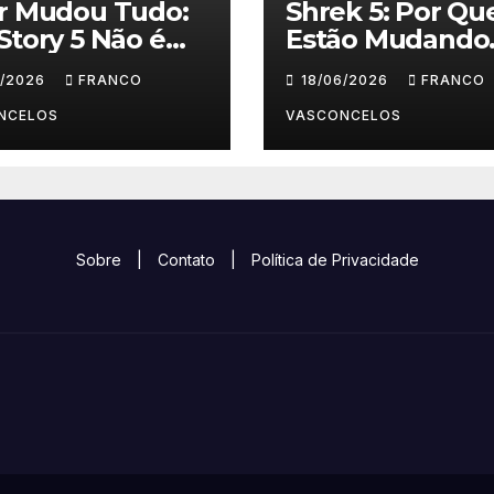
ar Mudou Tudo:
Shrek 5: Por Qu
Story 5 Não é
Estão Mudando
 Crianças
Tudo?
6/2026
FRANCO
18/06/2026
FRANCO
NCELOS
VASCONCELOS
Sobre
|
Contato
|
Política de Privacidade