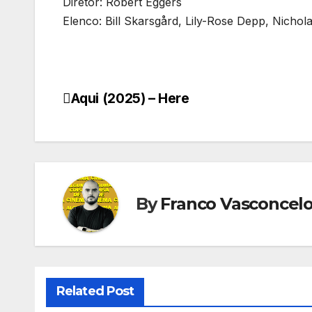
Diretor: Robert Eggers
Elenco: Bill Skarsgård, Lily-Rose Depp, Nicho
Aqui (2025) – Here
Navegação
de
Post
By
Franco Vasconcel
Related Post