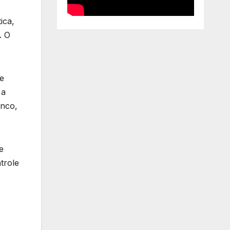
ica,
. O
 e
 a
enco,
e
trole