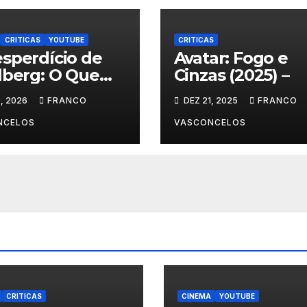
CRITICAS
YOUTUBE
CRITICAS
sperdício de
Avatar: Fogo e
lberg: O Que
Cinzas (2025) –
nteceu em Dia
, 2026
FRANCO
DEZ 21, 2025
FRANCO
NCELOS
VASCONCELOS
CRITICAS
CINEMA
YOUTUBE