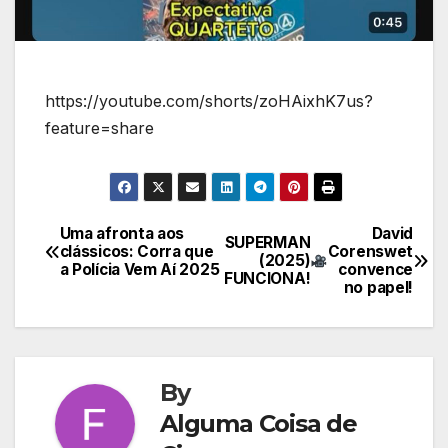
https://youtube.com/shorts/zoHAixhK7us?
feature=share
Uma afronta aos
David
Navegação
SUPERMAN
clássicos: Corra que
Corenswet
(2025)
a Polícia Vem Aí 2025
convence
de
FUNCIONA!
no papel!
Post
By
Alguma Coisa de