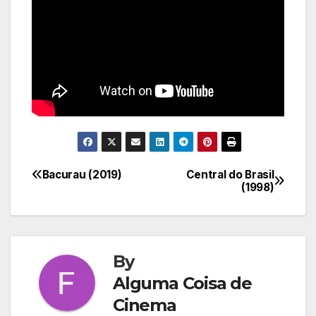
Bacurau (2019)
Central do Brasil
Navegação
(1998)
de
Post
By
Alguma Coisa de
Cinema