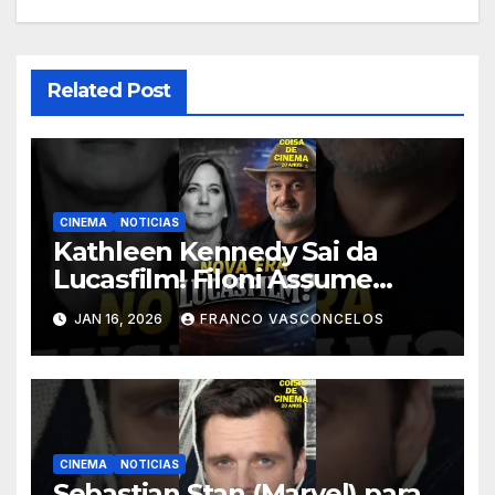
Related Post
CINEMA
NOTICIAS
Kathleen Kennedy Sai da
Lucasfilm! Filoni Assume
STAR WARS! #shorts
JAN 16, 2026
FRANCO VASCONCELOS
CINEMA
NOTICIAS
Sebastian Stan (Marvel) para