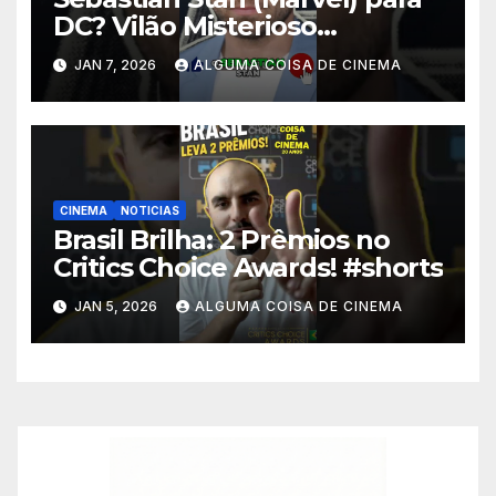
DC? Vilão Misterioso
Revelado! #shorts
JAN 7, 2026
ALGUMA COISA DE CINEMA
CINEMA
NOTICIAS
Brasil Brilha: 2 Prêmios no
Critics Choice Awards! #shorts
JAN 5, 2026
ALGUMA COISA DE CINEMA