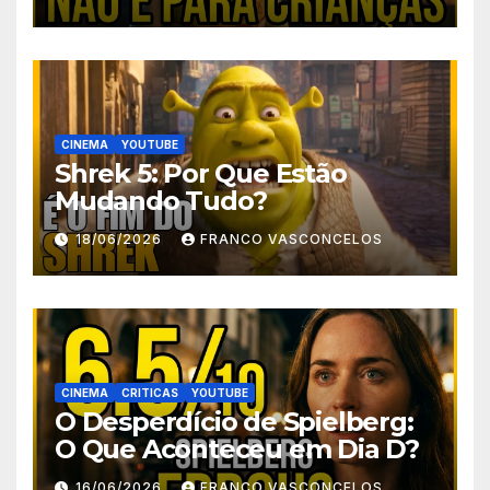
CINEMA
YOUTUBE
Shrek 5: Por Que Estão
Mudando Tudo?
18/06/2026
FRANCO VASCONCELOS
CINEMA
CRITICAS
YOUTUBE
O Desperdício de Spielberg:
O Que Aconteceu em Dia D?
16/06/2026
FRANCO VASCONCELOS