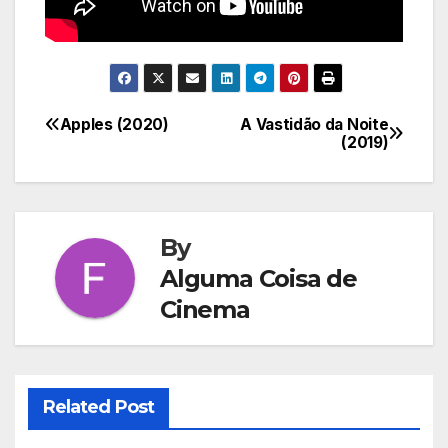
Apples (2020)
A Vastidão da Noite
Navegação
(2019)
de
Post
By
Alguma Coisa de
Cinema
Related Post