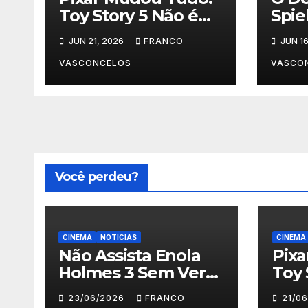
Toy Story 5 Não é
Spie
Para Crianças
Aco
JUN 21, 2026
FRANCO
JUN 16
D?
VASCONCELOS
VASCO
Você perdeu?
CINEMA
NOTICIAS
CINEMA
Não Assista Enola
Pix
Holmes 3 Sem Ver
Toy 
Isso Primeiro!
Para
23/06/2026
FRANCO
21/0