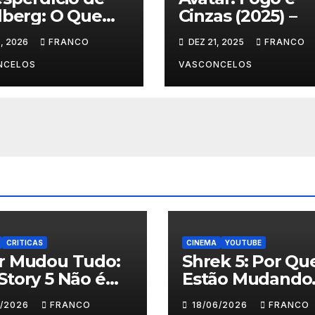
lberg: O Que
Cinzas (2025) –
nteceu em Dia
, 2026
FRANCO
DEZ 21, 2025
FRANCO
NCELOS
VASCONCELOS
CRITICAS
CINEMA
YOUTUBE
ar Mudou Tudo:
Shrek 5: Por Qu
Story 5 Não é
Estão Mudando
 Crianças
Tudo?
6/2026
FRANCO
18/06/2026
FRANCO