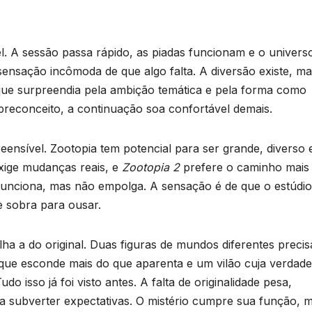
l. A sessão passa rápido, as piadas funcionam e o univers
 sensação incômoda de que algo falta. A diversão existe, ma
 que surpreendia pela ambição temática e pela forma como
preconceito, a continuação soa confortável demais.
eensível. Zootopia tem potencial para ser grande, diverso 
xige mudanças reais, e
Zootopia 2
prefere o caminho mais
. Funciona, mas não empolga. A sensação é de que o estúdio
e sobra para ousar.
lha a do original. Duas figuras de mundos diferentes preci
 que esconde mais do que aparenta e um vilão cuja verdade
 isso já foi visto antes. A falta de originalidade pesa,
a subverter expectativas. O mistério cumpre sua função, 