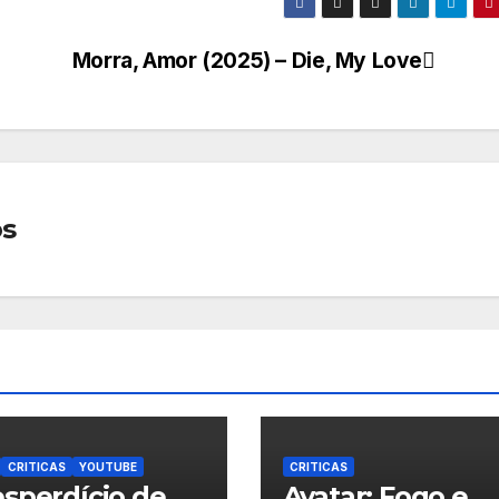
Morra, Amor (2025) – Die, My Love
os
CRITICAS
YOUTUBE
CRITICAS
sperdício de
Avatar: Fogo e