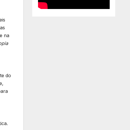
eis
ças
te na
opia
te do
e,
para
ica.