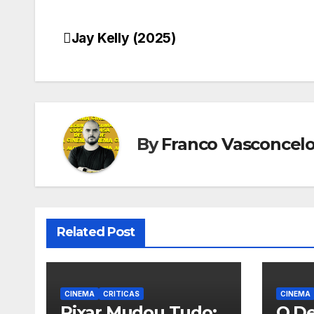
Jay Kelly (2025)
Navegação
de
Post
By
Franco Vasconcel
Related Post
CINEMA
CRITICAS
CINEMA
Pixar Mudou Tudo:
O De