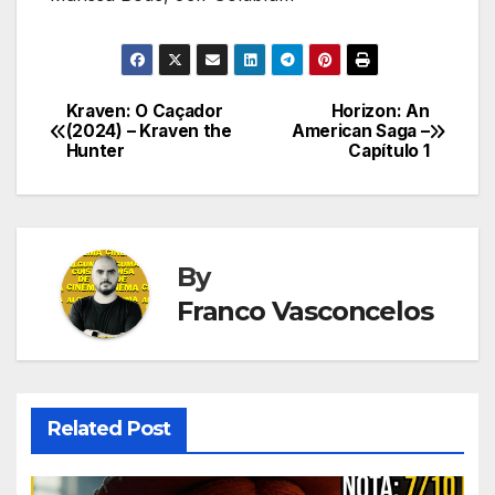
Kraven: O Caçador
Horizon: An
Navegação
(2024) – Kraven the
American Saga –
Hunter
Capítulo 1
de
Post
By
Franco Vasconcelos
Related Post