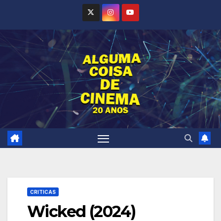
Skip
to
content
CRITICAS
Wicked (2024)