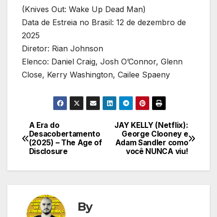
(Knives Out: Wake Up Dead Man)
Data de Estreia no Brasil: 12 de dezembro de
2025
Diretor: Rian Johnson
Elenco: Daniel Craig, Josh O’Connor, Glenn
Close, Kerry Washington, Cailee Spaeny
A Era do
JAY KELLY (Netflix):
Navegação
Desacobertamento
George Clooney e
(2025) – The Age of
Adam Sandler como
de
Disclosure
você NUNCA viu!
Post
By