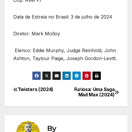
Cop: Axel F)
Data de Estreia no Brasil: 3 de julho de 2024
Diretor: Mark Molloy
Elenco: Eddie Murphy, Judge Reinhold, John
Ashton, Taylour Paige, Joseph Gordon-Levitt.
Twisters (2024)
Furiosa: Uma Saga
Navegação
Mad Max (2024)
de
Post
By