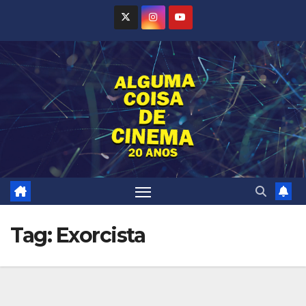
Skip
to
content
Tag:
Exorcista