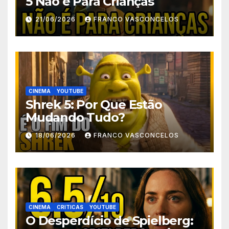
5 Não é Para Crianças
21/06/2026
FRANCO VASCONCELOS
CINEMA
YOUTUBE
Shrek 5: Por Que Estão
Mudando Tudo?
18/06/2026
FRANCO VASCONCELOS
CINEMA
CRITICAS
YOUTUBE
O Desperdício de Spielberg: