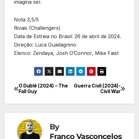
imagina ser.
Nota 3,5/5
Rivais (Challengers)
Data de Estreia no Brasil: 26 de abril de 2024.
Direção: Luca Guadagnino
Elenco: Zendaya, Josh O’Connor, Mike Faist
O Dublê (2024) – The
Guerra Civil (2024)-
Navegação
Fall Guy
Civil War
de
Post
By
Franco Vasconcelos