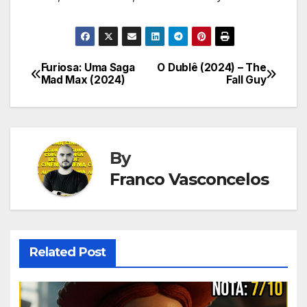
Furiosa: Uma Saga
O Dublê (2024) – The
Navegação
Mad Max (2024)
Fall Guy
de
Post
By
Franco Vasconcelos
Related Post