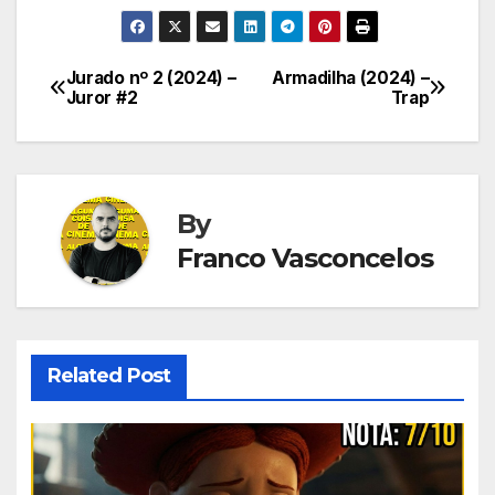
Jurado nº 2 (2024) –
Armadilha (2024) –
Navegação
Juror #2
Trap
de
Post
By
Franco Vasconcelos
Related Post