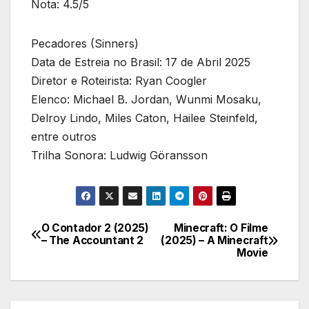
Nota: 4.5/5
Pecadores (Sinners)
Data de Estreia no Brasil: 17 de Abril 2025
Diretor e Roteirista: Ryan Coogler
Elenco: Michael B. Jordan, Wunmi Mosaku,
Delroy Lindo, Miles Caton, Hailee Steinfeld,
entre outros
Trilha Sonora: Ludwig Göransson
O Contador 2 (2025)
Minecraft: O Filme
Navegação
– The Accountant 2
(2025) – A Minecraft
Movie
de
Post