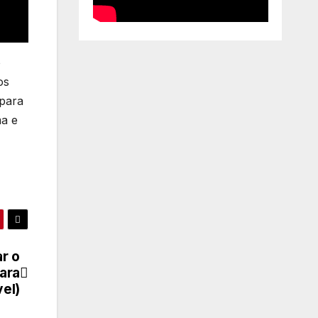
o
os
 para
ma e
r o
para
el)