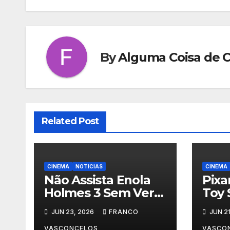
Post
By
Alguma Coisa de 
Related Post
CINEMA
NOTICIAS
CINEMA
Não Assista Enola
Pixa
Holmes 3 Sem Ver
Toy 
Isso Primeiro!
Para
JUN 23, 2026
FRANCO
JUN 21
VASCONCELOS
VASCO