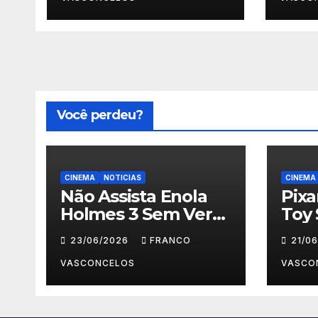
Você perdeu?
CINEMA
NOTICIAS
CINEMA
Não Assista Enola
Pix
Holmes 3 Sem Ver
Toy 
Isso Primeiro!
Para
23/06/2026
FRANCO
21/0
VASCONCELOS
VASCO