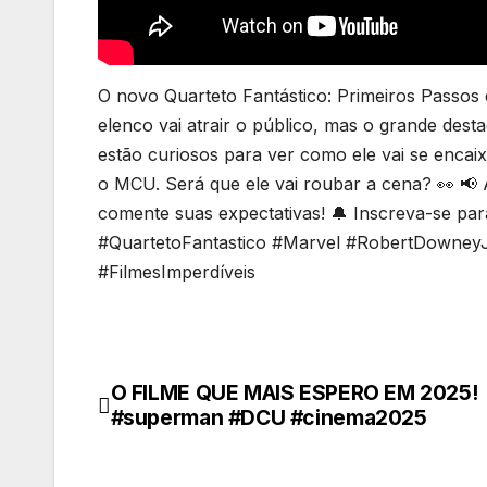
O novo Quarteto Fantástico: Primeiros Passos é
elenco vai atrair o público, mas o grande dest
estão curiosos para ver como ele vai se encai
o MCU. Será que ele vai roubar a cena? 👀 📢
comente suas expectativas! 🔔 Inscreva-se pa
#QuartetoFantastico #Marvel #RobertDowne
#FilmesImperdíveis
O FILME QUE MAIS ESPERO EM 2025!
Navegação
#superman #DCU #cinema2025
de