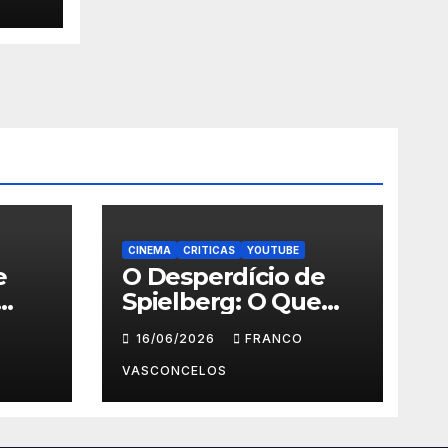
CINEMA
CRITICAS
YOUTUBE
e
O Desperdício de
Spielberg: O Que
Aconteceu em Dia
16/06/2026
FRANCO
D?
VASCONCELOS