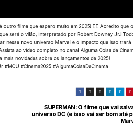
 outro filme que espero muito em 2025! 🦸‍♂️ Acredito que 
aque será o vilão, interpretado por Robert Downey Jr.! Tod
xar nesse novo universo Marvel e o impacto que isso trará
 Assista ao vídeo completo no canal Alguma Coisa de Cine
ra mais novidades sobre os lançamentos de 2025!
yJr #MCU #Cinema2025 #AlgumaCoisaDeCinema
SUPERMAN: O filme que vai salva
universo DC (e isso vai ser bom até 
Marv