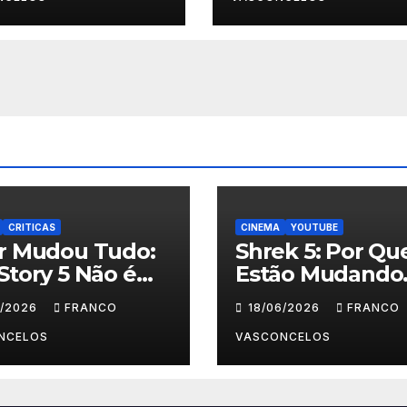
CRITICAS
CINEMA
YOUTUBE
ar Mudou Tudo:
Shrek 5: Por Qu
Story 5 Não é
Estão Mudando
 Crianças
Tudo?
6/2026
FRANCO
18/06/2026
FRANCO
NCELOS
VASCONCELOS