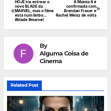
HOJE iria estrear o
A Múmia 4 é
Navegação
novo BLADE da
confirmada com
MARVEL, mas o filme
Brendan Fraser e
de
está num limbo…
Rachel Weisz de volta
#blade #marvel
Post
By
Alguma Coisa de
Cinema
Related Post