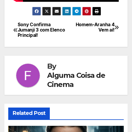
Sony Confirma
Homem-Aranha 4
Navegação
Jumanji 3 com Elenco
Vem aí!
Principal!
de
Post
By
Alguma Coisa de
Cinema
Related Post