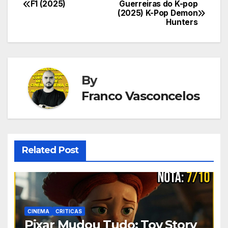
F1 (2025)
Guerreiras do K-pop
Navegação
(2025) K-Pop Demon
Hunters
de
Post
By
Franco Vasconcelos
Related Post
CINEMA
CRITICAS
Pixar Mudou Tudo: Toy Story