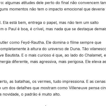
ro: algumas atitudes dele perto do final não convencem tan
guns momentos não tem o impacto emocional que deveria t
. Ela está bem, entrega o papel, mas não tem um salto
com o Paul é boa, é crível, mas nada que se destaque demais
Butler como Feyd-Rautha. Ele domina o filme sempre que
completamente à altura do universo de Duna. Tão vilanesc
Bautista. E o mais curioso é que, ao lado do Chalamet, e
ergia diferente, mais agressiva, mais perigosa. Ele eleva a
erto, as batalhas, os vermes, tudo impressiona. E as cena
ão um dos detalhes que mostram como Villeneuve pensa ci
 novidade, o padrão é muito alto.