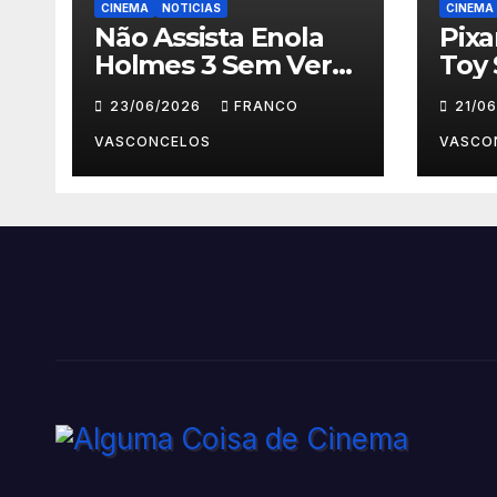
CINEMA
NOTICIAS
CINEMA
Não Assista Enola
Pix
Holmes 3 Sem Ver
Toy 
Isso Primeiro!
Para
23/06/2026
FRANCO
21/0
VASCONCELOS
VASCO