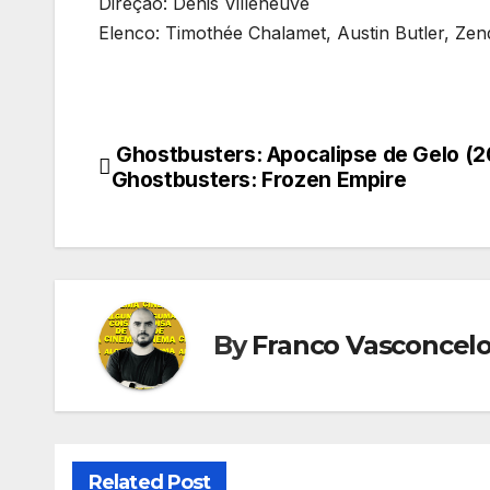
Direção: Denis Villeneuve
Elenco: Timothée Chalamet, Austin Butler, Z
Ghostbusters: Apocalipse de Gelo (2
Navegação
Ghostbusters: Frozen Empire
de
Post
By
Franco Vasconcel
Related Post