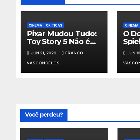
CINEMA
CRITICAS
CINEMA
Pixar Mudou Tudo:
O De
Toy Story 5 Não é
Spie
Para Crianças
Aco
JUN 21, 2026
FRANCO
JUN 16
D?
VASCONCELOS
VASCO
Você perdeu?