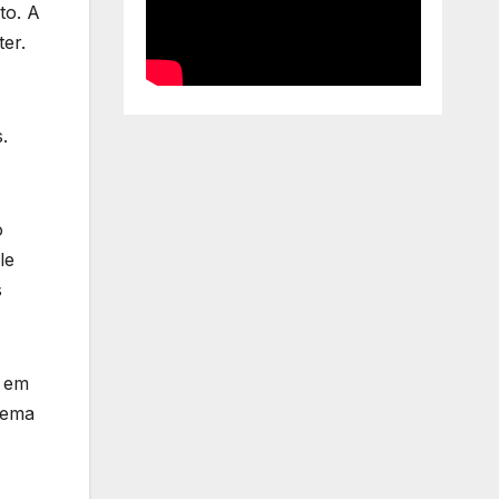
to. A
er.
.
o
le
s
s em
nema