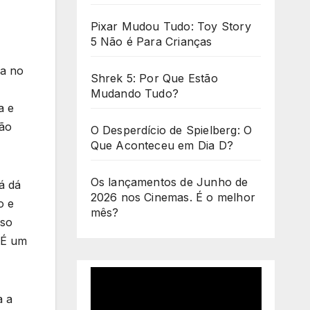
Pixar Mudou Tudo: Toy Story
5 Não é Para Crianças
ca no
Shrek 5: Por Que Estão
Mudando Tudo?
a e
não
O Desperdício de Spielberg: O
Que Aconteceu em Dia D?
Os lançamentos de Junho de
á dá
2026 nos Cinemas. É o melhor
o e
mês?
sso
 É um
a a