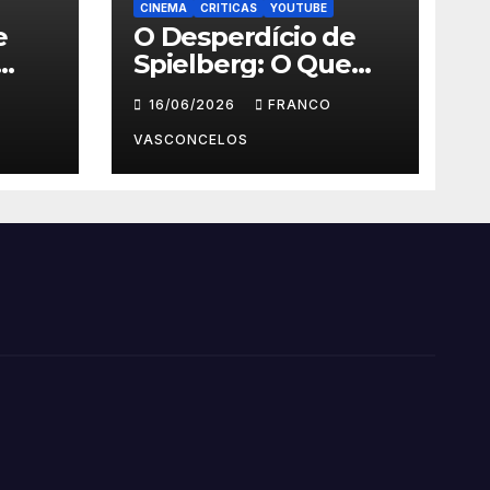
CINEMA
CRITICAS
YOUTUBE
e
O Desperdício de
Spielberg: O Que
Aconteceu em Dia
16/06/2026
FRANCO
D?
VASCONCELOS