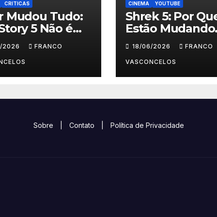
CRITICAS
CINEMA
YOUTUBE
ar Mudou Tudo:
Shrek 5: Por Qu
Story 5 Não é
Estão Mudando
 Crianças
Tudo?
6/2026
FRANCO
18/06/2026
FRANCO
NCELOS
VASCONCELOS
Sobre
|
Contato
|
Política de Privacidade