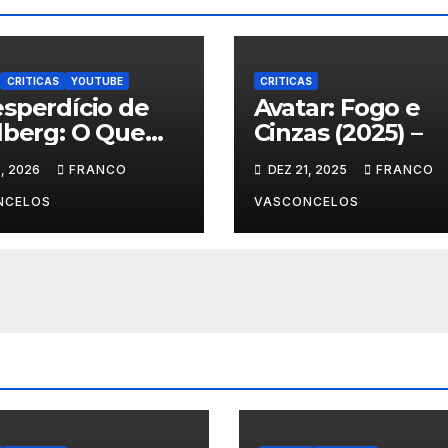
CRITICAS
YOUTUBE
CRITICAS
sperdício de
Avatar: Fogo e
lberg: O Que
Cinzas (2025) –
nteceu em Dia
, 2026
FRANCO
DEZ 21, 2025
FRANCO
NCELOS
VASCONCELOS