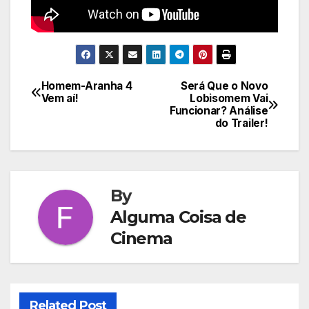
Homem-Aranha 4
Será Que o Novo
Navegação
Vem aí!
Lobisomem Vai
Funcionar? Análise
de
do Trailer!
Post
By
Alguma Coisa de
Cinema
Related Post