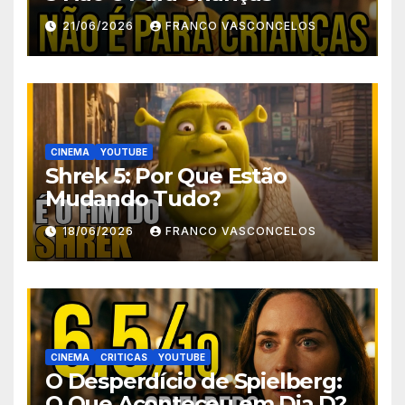
21/06/2026
FRANCO VASCONCELOS
CINEMA
YOUTUBE
Shrek 5: Por Que Estão
Mudando Tudo?
18/06/2026
FRANCO VASCONCELOS
CINEMA
CRITICAS
YOUTUBE
O Desperdício de Spielberg:
O Que Aconteceu em Dia D?