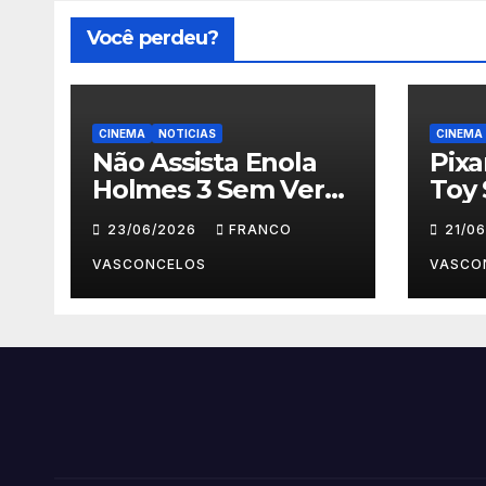
Você perdeu?
CINEMA
NOTICIAS
CINEMA
Não Assista Enola
Pix
Holmes 3 Sem Ver
Toy 
Isso Primeiro!
Para
23/06/2026
FRANCO
21/0
VASCONCELOS
VASCO