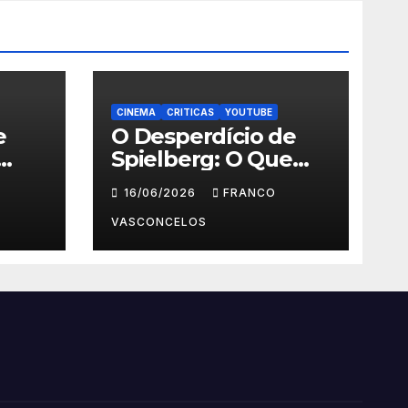
CINEMA
CRITICAS
YOUTUBE
e
O Desperdício de
Spielberg: O Que
Aconteceu em Dia
16/06/2026
FRANCO
D?
VASCONCELOS