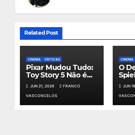
Related Post
CINEMA
CRITICAS
CINEMA
Pixar Mudou Tudo:
O De
Toy Story 5 Não é
Spie
Para Crianças
Aco
JUN 21, 2026
FRANCO
JUN 16
D?
VASCONCELOS
VASCO