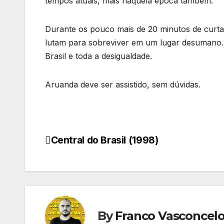
tempos atuais, mais naquela época também.
Durante os pouco mais de 20 minutos de cur
lutam para sobreviver em um lugar desumano.
Brasil e toda a desigualdade.
Aruanda deve ser assistido, sem dúvidas.
Central do Brasil (1998)
Navegação
de
Post
By
Franco Vasconcel