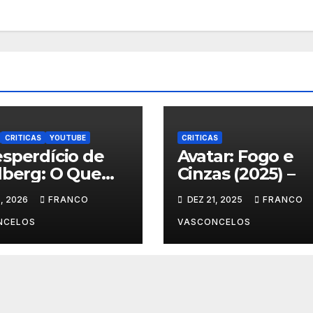
CRITICAS
YOUTUBE
CRITICAS
sperdício de
Avatar: Fogo e
lberg: O Que
Cinzas (2025) –
nteceu em Dia
, 2026
FRANCO
DEZ 21, 2025
FRANCO
NCELOS
VASCONCELOS