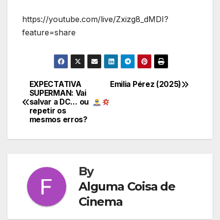
https://youtube.com/live/Zxizg8_dMDI?
feature=share
EXPECTATIVA
Emilia Pérez (2025)
Navegação
SUPERMAN: Vai
salvar a DC… ou
de
repetir os
mesmos erros?
Post
By
Alguma Coisa de
Cinema