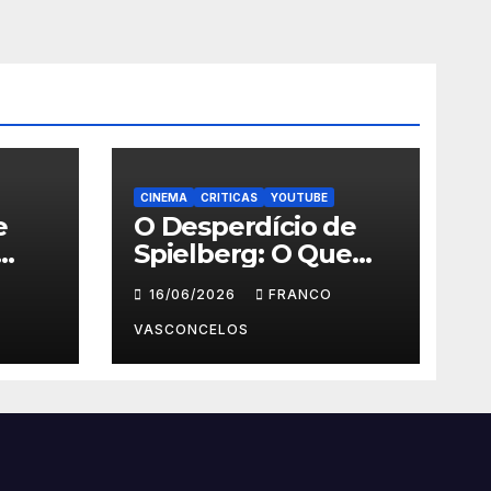
CINEMA
CRITICAS
YOUTUBE
e
O Desperdício de
Spielberg: O Que
Aconteceu em Dia
16/06/2026
FRANCO
D?
VASCONCELOS