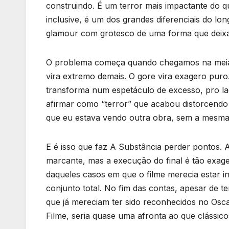
construindo. É um terror mais impactante do qu
inclusive, é um dos grandes diferenciais do l
glamour com grotesco de uma forma que deixa 
O problema começa quando chegamos na meia h
vira extremo demais. O gore vira exagero puro
transforma num espetáculo de excesso, pro lad
afirmar como “terror” que acabou distorcendo 
que eu estava vendo outra obra, sem a mesma i
E é isso que faz A Substância perder pontos. A
marcante, mas a execução do final é tão exag
daqueles casos em que o filme merecia estar 
conjunto total. No fim das contas, apesar de te
que já mereciam ter sido reconhecidos no Osca
Filme, seria quase uma afronta ao que clássic