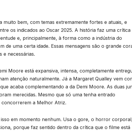
ça muito bem, com temas extremamente fortes e atuais, e
tre os indicados ao Oscar 2025. A história faz uma crítica
ventude e, principalmente, à forma como a indústria do
am de uma certa idade. Essas mensagens são o grande cor
 e necessárias.
emi Moore está expansiva, intensa, completamente entreg
mam atenção naturalmente. Já a Margaret Qualley vem co
a, que acaba complementando a da Demi Moore. As duas ju
s foram merecidas. Mesmo que só uma tenha entrado
s concorrerem a Melhor Atriz.
e isso em momento nenhum. Usa o gore, o horror corporal
iona, porque faz sentido dentro da crítica que o filme está