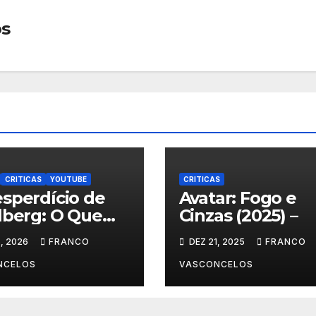
os
CRITICAS
YOUTUBE
CRITICAS
sperdício de
Avatar: Fogo e
lberg: O Que
Cinzas (2025) –
nteceu em Dia
, 2026
FRANCO
DEZ 21, 2025
FRANCO
NCELOS
VASCONCELOS