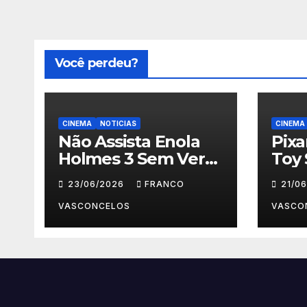
Você perdeu?
CINEMA
NOTICIAS
CINEMA
Não Assista Enola
Pix
Holmes 3 Sem Ver
Toy 
Isso Primeiro!
Para
23/06/2026
FRANCO
21/0
VASCONCELOS
VASCO