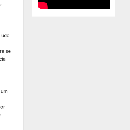
,
 Tudo
ra se
cia
É um
ror
r