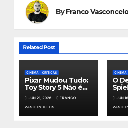
By
Franco Vasconcel
Related Post
CINEMA
CRITICAS
CINEMA
Pixar Mudou Tudo:
O De
Toy Story 5 Não é
Spie
Para Crianças
Aco
JUN 21, 2026
FRANCO
JUN 16
D?
VASCONCELOS
VASCO