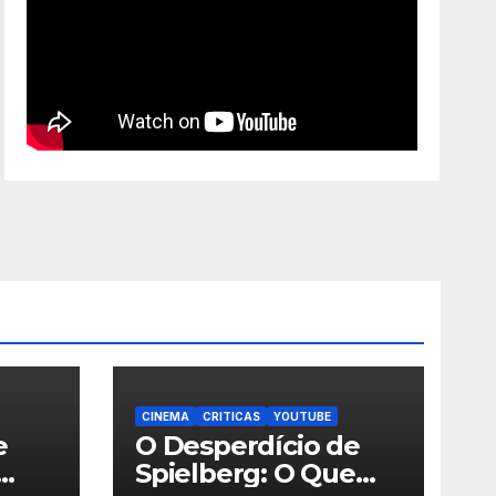
CINEMA
CRITICAS
YOUTUBE
e
O Desperdício de
Spielberg: O Que